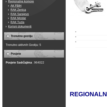
Regionalne komore
AK FBIH
RAK Zenica
RAK Sarajevo
RAK Mostar
RAK Tuzla
Korisni dokumenti
Trenutno gostiju
Trenutno aktivnih Gostiju: 5
Posjete
Posjete Sadržajima
: 964022
REGIONAL