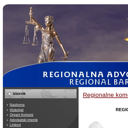
Regionalne kom
Izbornik
Naslovna
REGI
Historijat
Organi Komore
Advokatski imenik
Linkovi